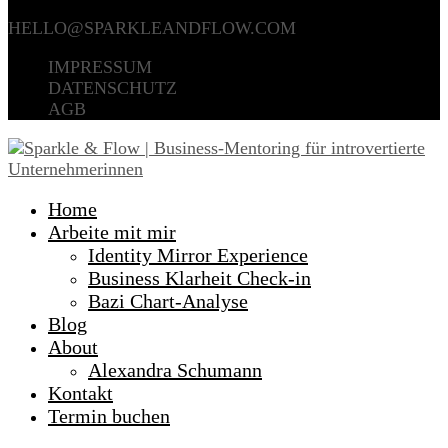
+49 (0) 151 21212268
HELLO@SPARKLEANDFLOW.COM
IMPRESSUM
DATENSCHUTZ
AGB
Home
Arbeite mit mir
Identity Mirror Experience
Business Klarheit Check-in
Bazi Chart-Analyse
Blog
About
Alexandra Schumann
Kontakt
Termin buchen